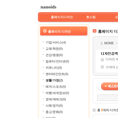
nanoids
홈페이지디자인
호스팅
홈페이지 
홈페이지 디자인
기업/서비스(4)
HOME
교육/학문(0)
건강/병원(0)
디자인 
컴퓨터/인터넷(0)
가격대 
커뮤니티(0)
엔터테인먼트(0)
생활/가정(2)
레저/스포츠(0)
여행/세계정보(0)
경제/재테크(0)
사회/정치(0)
총
0
개의 디자
종교/문화(0)