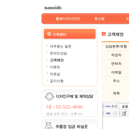
nanoids
홈페이지디자인
호스팅
고객제안
고객센터
자주묻는 질문
상담분류/유형
온라인상담
작성자
고객제안
연락처
이벤트
이메일
자료실
공지사항
주소
제목
대 : 02-522-4846
소스
글꼴
평일 오전 10시 ~ 오후 6시