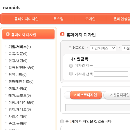
nanoids
홈페이지디자인
호스팅
도메인
온라인상
홈페이지 디자인
홈페이지 디자인
기업/서비스(4)
HOME
>
>
교육/학문(0)
건강/병원(0)
디자인 제목
컴퓨터/인터넷(0)
가격대 선택
커뮤니티(0)
엔터테인먼트(0)
생활/가정(2)
레저/스포츠(0)
여행/세계정보(0)
경제/재테크(0)
사회/정치(0)
총
0
개의 디자인을 찾았습니다.
종교/문화(0)